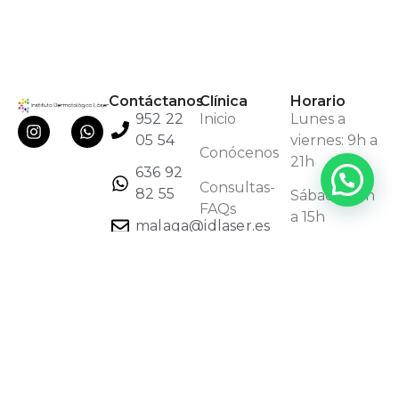
Contáctanos
Clínica
Horario
952 22
Inicio
Lunes a
05 54
viernes: 9h a
Conócenos
21h
636 92
Consultas-
82 55
Sábados: 9h
FAQs
a 15h
malaga@idlaser.es
Financiación
Paseo
de la
Farola 1,
Málaga
Inicio
Conócenos
Contacto
Aviso legal