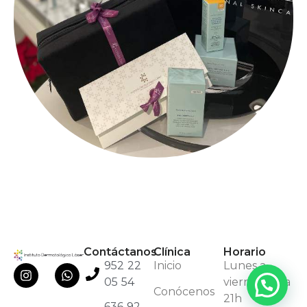
Contáctanos
Clínica
Horario
952 22
Inicio
Lunes a
05 54
viernes: 9h a
Conócenos
21h
636 92