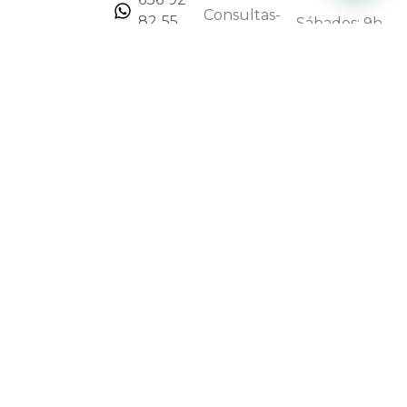
Consultas-
82 55
Sábados: 9h
FAQs
a 15h
malaga@idlaser.es
Financiación
Paseo
de la
Farola 1,
Málaga
Inicio
Conócenos
Contacto
Aviso legal
Política de privacidad