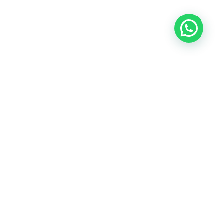
Contáctanos
Clínica
Horario
952 22
Inicio
Lunes a
05 54
viernes: 9h a
Conócenos
21h
636 92
Consultas-
82 55
Sábados: 9h
FAQs
a 15h
malaga@idlaser.es
Financiación
Paseo
de la
Farola 1,
Málaga