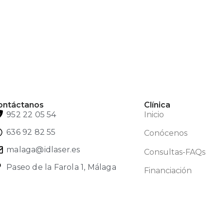
ontáctanos
Clínica
952 22 05 54
Inicio
636 92 82 55
Conócenos
malaga@idlaser.es
Consultas-FAQs
Paseo de la Farola 1, Málaga
Financiación
cio
Conócenos
Contacto
Aviso legal
Política de privaci